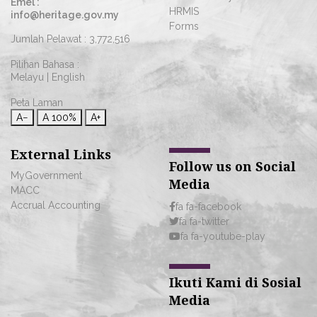
Emel :
HRMIS
info@heritage.gov.my
Forms
Jumlah Pelawat :
3,772,516
Pilihan Bahasa :
Melayu
|
English
Peta Laman
A−
A
100%
A+
External Links
Follow us on Social
MyGovernment
Media
MACC
Accrual Accounting
fa fa-facebook
fa fa-twitter
fa fa-youtube-play
Ikuti Kami di Sosial
Media