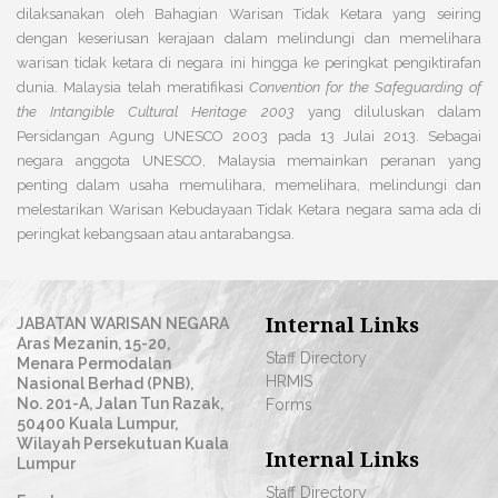
dilaksanakan oleh Bahagian Warisan Tidak Ketara yang seiring
dengan keseriusan kerajaan dalam melindungi dan memelihara
warisan tidak ketara di negara ini hingga ke peringkat pengiktirafan
dunia. Malaysia telah meratifikasi
Convention for the Safeguarding of
the Intangible Cultural Heritage 2003
yang diluluskan dalam
Persidangan Agung UNESCO 2003 pada 13 Julai 2013. Sebagai
negara anggota UNESCO, Malaysia memainkan peranan yang
penting dalam usaha memulihara, memelihara, melindungi dan
melestarikan Warisan Kebudayaan Tidak Ketara negara sama ada di
peringkat kebangsaan atau antarabangsa.
Internal Links
JABATAN WARISAN NEGARA
Aras Mezanin, 15-20,
Staff Directory
Menara Permodalan
HRMIS
Nasional Berhad (PNB),
No. 201-A, Jalan Tun Razak,
Forms
50400 Kuala Lumpur,
Wilayah Persekutuan Kuala
Internal Links
Lumpur
Staff Directory