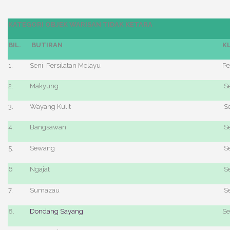
KATEGORI OBJEK WARISAN TIDAK KETARA
BIL.
BUTIRAN
KL
1.
Seni Persilatan Melayu
Pe
2.
Makyung
Se
3.
Wayang Kulit
Se
4.
Bangsawan
Se
5.
Sewang
Se
6
Ngajat
Se
7.
Sumazau
Se
8.
Dondang Sayang
Se