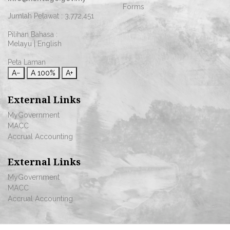
Forms
Jumlah Pelawat :
3,772,451
Pilihan Bahasa :
Melayu
|
English
Peta Laman
A−
A
100%
A+
External Links
MyGovernment
MACC
Accrual Accounting
External Links
MyGovernment
MACC
Accrual Accounting