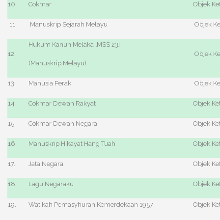
10.
Cokmar
Objek Ke
11.
Manuskrip Sejarah Melayu
Objek Ke
Hukum Kanun Melaka [MSS 23]
12.
Objek Ke
(Manuskrip Melayu)
13.
Manusia Perak
Objek Ke
14
Cokmar Dewan Rakyat
Objek Ke
15.
Cokmar Dewan Negara
Objek Ke
16.
Manuskrip Hikayat Hang Tuah
Objek Ke
17.
Jata Negara
Objek Ke
18.
Lagu Negaraku
Objek Ke
19.
Watikah Pemasyhuran Kemerdekaan 1957
Objek Ke