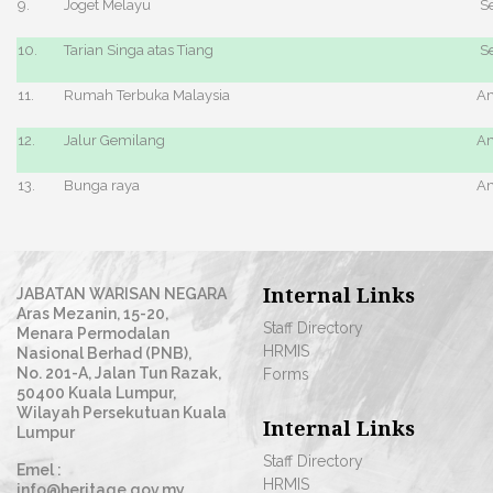
9.
Joget Melayu
Se
10.
Tarian Singa atas Tiang
Se
11.
Rumah Terbuka Malaysia
A
12.
Jalur Gemilang
A
13.
Bunga raya
A
Internal Links
JABATAN WARISAN NEGARA
Aras Mezanin, 15-20,
Staff Directory
Menara Permodalan
HRMIS
Nasional Berhad (PNB),
No. 201-A, Jalan Tun Razak,
Forms
50400 Kuala Lumpur,
Wilayah Persekutuan Kuala
Internal Links
Lumpur
Staff Directory
Emel :
HRMIS
info@heritage.gov.my