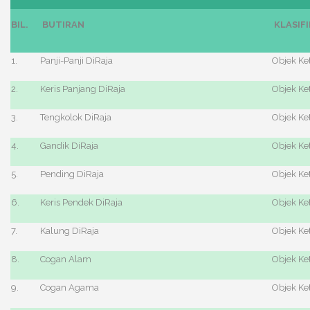
BIL.
BUTIRAN
KLASIFI
1.
Panji-Panji DiRaja
Objek Ke
2.
Keris Panjang DiRaja
Objek Ke
3.
Tengkolok DiRaja
Objek Ke
4.
Gandik DiRaja
Objek Ke
5.
Pending DiRaja
Objek Ke
6.
Keris Pendek DiRaja
Objek Ke
7.
Kalung DiRaja
Objek Ke
8.
Cogan Alam
Objek Ke
9.
Cogan Agama
Objek Ke