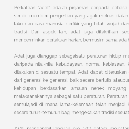
Perkataan “adat” adalah pinjaman daripada bahasa 
sendiri memberi pengertian yang agak meluas dalam 
laku dan cara manusia berfikir yang telah wujud d
tradisi. Dari aspek lain, adat juga ditakrifkan 
mencerminkan perlakuan harian, bermusim sama ada b
Adat juga dianggap sebagaisatu peraturan hidup m
daripada nilai-nilai kebudayaan, norma, kebiasaa
dilakukan di sesuatu tempat. Adat dapat diteruska
dari generasi ke generasi, baik secara bertulis ataup
kehidupan berdasarkan amalan nenek moyang
melaksanakannya sebagai satu peraturan. Peraturan 
semulajadi di mana lama-kelamaan telah menjadi k
secara turun-temurun bagi mengekalkan tradisi sesuat
JWN mengambil langkah pro-aktif dalam melestarik