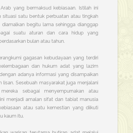
Arab yang bermaksud kebiasaan. Istilah ini
situasi satu bentuk perbuatan atau tingkah
an diamalkan begitu lama sehingga dianggap
sebagai suatu aturan dan cara hidup yang
erdasarkan bulan atau tahun.
erangkumi gagasan kebudayaan yang terdiri
n, kelembagaan dan hukum adat yang lazim
n dengan adanya informasi yang disampaikan
un lisan. Sesebuah masyarakat juga menjalani
 mereka sebagai menyempurnakan atau
ini menjadi amalan sifat dan tabiat manusia
ebiasaan atau satu kemestian yang diikuti
u kaum itu.
an warisan terutama butiran adat melalui