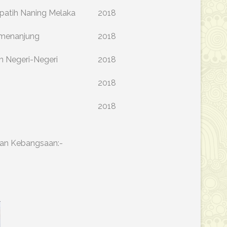
rpatih Naning Melaka
2018
emenanjung
2018
n Negeri-Negeri
2018
2018
2018
isan Kebangsaan:-