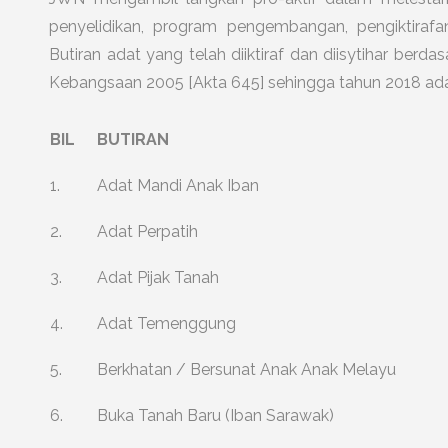
penyelidikan, program pengembangan, pengiktirafa
Butiran adat yang telah diiktiraf dan diisytihar berd
Kebangsaan 2005 [Akta 645] sehingga tahun 2018 adal
BIL
BUTIRAN
1.
Adat Mandi Anak Iban
2.
Adat Perpatih
3.
Adat Pijak Tanah
4.
Adat Temenggung
5.
Berkhatan / Bersunat Anak Anak Melayu
6.
Buka Tanah Baru (Iban Sarawak)