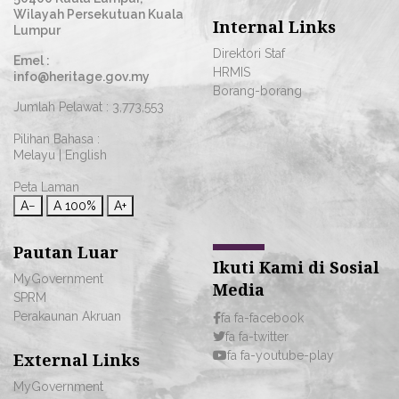
Wilayah Persekutuan Kuala
Internal Links
Lumpur
Direktori Staf
Emel :
HRMIS
info@heritage.gov.my
Borang-borang
Jumlah Pelawat :
3,773,553
Pilihan Bahasa :
Melayu
|
English
Peta Laman
A−
A
100%
A+
Pautan Luar
Ikuti Kami di Sosial
MyGovernment
Media
SPRM
Perakaunan Akruan
fa fa-facebook
fa fa-twitter
fa fa-youtube-play
External Links
MyGovernment