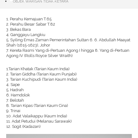
OBJEK WARISAN TIDAK KETARA
1. Perahu Kemajuan T.65
2. Perahu Besar Sabar T.82
3 .Bekas Bara
4. Ganggayu Langkiu
5. Syiling Emas Zaman Pemerintahan Sultan 6. 6. Abdullah Maayat
Shah (1615-1623), Johor
7. Kereta Rasmi Yang di-Pertuan Agong I hingga 8. Yang di-Pertuan
Agong IV (Rolls Royce Silver Wraith)
1.Tarian Khatak (Tarian Kaum India)
2. Tarian Giddha (Tarian Kaum Punjabi)
3. Tarian Kuchipudi (Tarian Kaum India)
4. Sape
5. Hadrah
6. Hamdolok
7. Belotah
8. Tarian Kipas (Tarian Kaum Cina)
9. Trinai
10. Adat Valaikappu (Kaum India)
11. Adat Petudui (Melanau Sarawak)
12. Sogit (Kadazan)