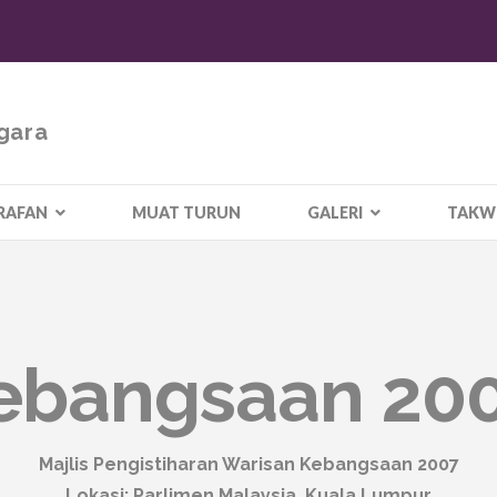
gara
RAFAN
MUAT TURUN
GALERI
TAKW
ebangsaan 20
Majlis Pengistiharan Warisan Kebangsaan 2007
Lokasi: Parlimen Malaysia, Kuala Lumpur