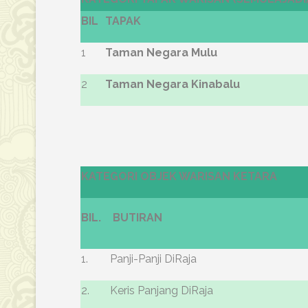
BIL
TAPAK
1
Taman Negara Mulu
2
Taman Negara Kinabalu
KATEGORI OBJEK WARISAN KETARA
BIL.
BUTIRAN
1.
Panji-Panji DiRaja
2.
Keris Panjang DiRaja