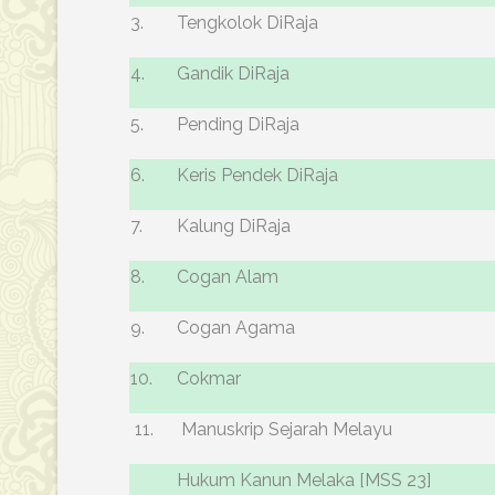
3.
Tengkolok DiRaja
4.
Gandik DiRaja
5.
Pending DiRaja
6.
Keris Pendek DiRaja
7.
Kalung DiRaja
8.
Cogan Alam
9.
Cogan Agama
10.
Cokmar
11.
Manuskrip Sejarah Melayu
Hukum Kanun Melaka [MSS 23]