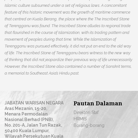
Islamic culture subsumed under a set of religious laws. A concomitant
feature of this historic movement was the growth of maritime commerce
that centred on Kuala Berang, the place where the The Inscribed Stone
of Terengganu was found. The Inscribed Stone alludes to regional trade
that flourished in the course of Islamization, with its trading pattern and
movement of peoples during that time. While the Islamization of
Terengganu was pursued effectively, it did not put an end to the old way
of life. The Inscribed Stone of Terengganu bears witness to the new way
of thinking that did not jeopardize their previous way of life unnecessarily.
However, the Inscribed Stone also contained a number of Sanskrit terms,
a memorial to Southeast Asia’s Hindu past.
Pautan Dalaman
JABATAN WARISAN NEGARA
Aras Mezanin, 15-20,
Direktori Staf
Menara Permodalan
HRMIS
Nasional Berhad (PNB),
No. 201-A, Jalan Tun Razak,
Borang-borang
50400 Kuala Lumpur,
Wilayah Persekutuan Kuala