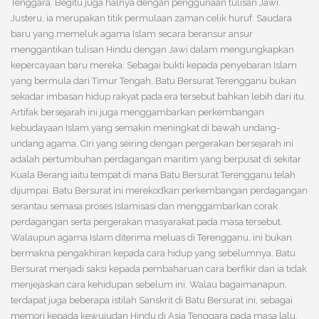
Tenggara. Begitu juga halnya dengan penggunaan tulisan Jawi.
Justeru, ia merupakan titik permulaan zaman celik huruf. Saudara
baru yang memeluk agama Islam secara beransur ansur
menggantikan tulisan Hindu dengan Jawi dalam mengungkapkan
kepercayaan baru mereka. Sebagai bukti kepada penyebaran Islam
yang bermula dari Timur Tengah, Batu Bersurat Terengganu bukan
sekadar imbasan hidup rakyat pada era tersebut bahkan lebih dari itu.
Artifak bersejarah ini juga menggambarkan perkembangan
kebudayaan Islam yang semakin meningkat di bawah undang-
undang agama. Ciri yang seiring dengan pergerakan bersejarah ini
adalah pertumbuhan perdagangan maritim yang berpusat di sekitar
Kuala Berang iaitu tempat di mana Batu Bersurat Terengganu telah
dijumpai. Batu Bersurat ini merekodkan perkembangan perdagangan
serantau semasa proses Islamisasi dan menggambarkan corak
perdagangan serta pergerakan masyarakat pada masa tersebut.
Walaupun agama Islam diterima meluas di Terengganu, ini bukan
bermakna pengakhiran kepada cara hidup yang sebelumnya. Batu
Bersurat menjadi saksi kepada pembaharuan cara berfikir dan ia tidak
menjejaskan cara kehidupan sebelum ini. Walau bagaimanapun,
terdapat juga beberapa istilah Sanskrit di Batu Bersurat ini, sebagai
memori kepada kewujudan Hindu di Asia Tenggara pada masa lalu.