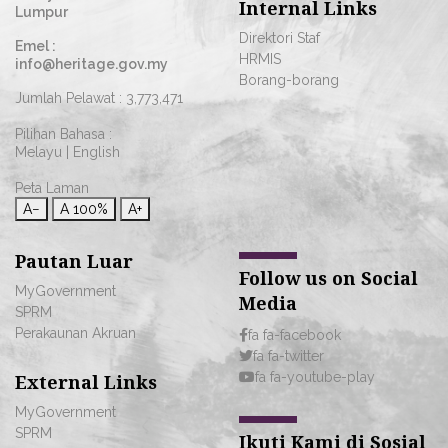
Internal Links
Lumpur
Direktori Staf
Emel :
HRMIS
info@heritage.gov.my
Borang-borang
Jumlah Pelawat :
3,773,471
Pilihan Bahasa :
Melayu
|
English
Peta Laman
A−
A
100%
A+
Pautan Luar
Follow us on Social
MyGovernment
Media
SPRM
Perakaunan Akruan
fa fa-facebook
fa fa-twitter
fa fa-youtube-play
External Links
MyGovernment
SPRM
Ikuti Kami di Sosial