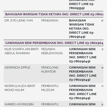
DIRECT LINE 03-
78009359)
BAHAGIAN WARISAN TIDAK KETARA (NO. DIRECT LINE 03-780290
DR. EYO LENG YAN
PENGARAH
BAHAGIAN
eyo
WARISAN TIDAK
KETARA (NO.
DIRECT LINE 03-
78029049)
CAWANGAN SENI PERSEMBAHAN (NO. DIRECT LINE 03-78029049)
NUR SYARFA AIN BINTI
PEGAWAI
CAWANGAN SENI
sya
ABDUL RAHMAN
KEBUDAYAAN
PERSEMBAHAN
(NO. DIRECT LINE
03-78029049)
AERRISCIA EPPLE
PENOLONG
CAWANGAN SENI
aerr
KURATOR
PERSEMBAHAN
(NO. DIRECT LINE
03-78029049)
NORRULHUDA BINTI
PEMBANTU
CAWANGAN SENI
nor
MOHD HALIM
MUZIUM
PERSEMBAHAN
(NO. DIRECT LINE
03-78029049)
AHMED ASYRIQ BIN
PEMBANTU
CAWANGAN SENI
asy