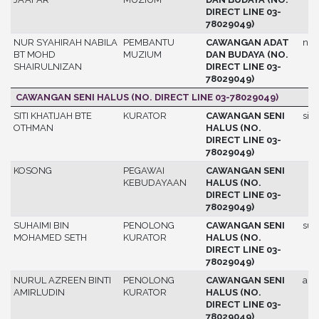
DIRECT LINE 03-
78029049)
NUR SYAHIRAH NABILA
PEMBANTU
CAWANGAN ADAT
nab
BT MOHD
MUZIUM
DAN BUDAYA (NO.
SHAIRULNIZAN
DIRECT LINE 03-
78029049)
CAWANGAN SENI HALUS (NO. DIRECT LINE 03-78029049)
SITI KHATIJAH BTE
KURATOR
CAWANGAN SENI
siti
OTHMAN
HALUS (NO.
DIRECT LINE 03-
78029049)
KOSONG
PEGAWAI
CAWANGAN SENI
KEBUDAYAAN
HALUS (NO.
DIRECT LINE 03-
78029049)
SUHAIMI BIN
PENOLONG
CAWANGAN SENI
suh
MOHAMED SETH
KURATOR
HALUS (NO.
DIRECT LINE 03-
78029049)
NURUL AZREEN BINTI
PENOLONG
CAWANGAN SENI
azr
AMIRLUDIN
KURATOR
HALUS (NO.
DIRECT LINE 03-
78029049)