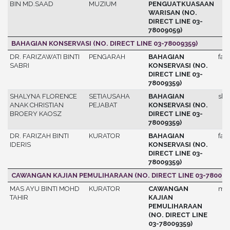
BIN MD.SAAD
MUZIUM
PENGUATKUASAAN
WARISAN (NO.
DIRECT LINE 03-
78009059)
BAHAGIAN KONSERVASI (NO. DIRECT LINE 03-78009359)
DR. FARIZAWATI BINTI
PENGARAH
BAHAGIAN
far
SABRI
KONSERVASI (NO.
DIRECT LINE 03-
78009359)
SHALYNA FLORENCE
SETIAUSAHA
BAHAGIAN
sha
ANAK CHRISTIAN
PEJABAT
KONSERVASI (NO.
BROERY KAOSZ
DIRECT LINE 03-
78009359)
DR. FARIZAH BINTI
KURATOR
BAHAGIAN
far
IDERIS
KONSERVASI (NO.
DIRECT LINE 03-
78009359)
CAWANGAN KAJIAN PEMULIHARAAN (NO. DIRECT LINE 03-780093
MAS AYU BINTI MOHD
KURATOR
CAWANGAN
ma
TAHIR
KAJIAN
PEMULIHARAAN
(NO. DIRECT LINE
03-78009359)