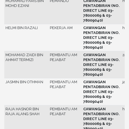
MUHAMAD FARIS BIN
PEMANDU
CAWANGAN
muh
MOHD EZANI
PENTADBIRAN (NO.
DIRECT LINE 03-
78000069 & 03-
78009040)
HELMI BIN RAZALI
PEKERJA AM
CAWANGAN
hel
PENTADBIRAN (NO.
DIRECT LINE 03-
78000069 & 03-
78009040)
MOHAMAD ZAIDI BIN
PEMBANTU AM
CAWANGAN
zaid
AHMAT TERMIZI
PEJABAT
PENTADBIRAN (NO.
DIRECT LINE 03-
78000069 & 03-
78009040)
JASMIN BIN OTHMAN
PEMBANTU AM
CAWANGAN
jas
PEJABAT
PENTADBIRAN (NO.
DIRECT LINE 03-
78000069 & 03-
78009040)
RAJA HASNOR BIN
PEMBANTU AM
CAWANGAN
has
RAJA ALANG SHAH
PEJABAT
PENTADBIRAN (NO.
DIRECT LINE 03-
78000069 & 03-
78009040)