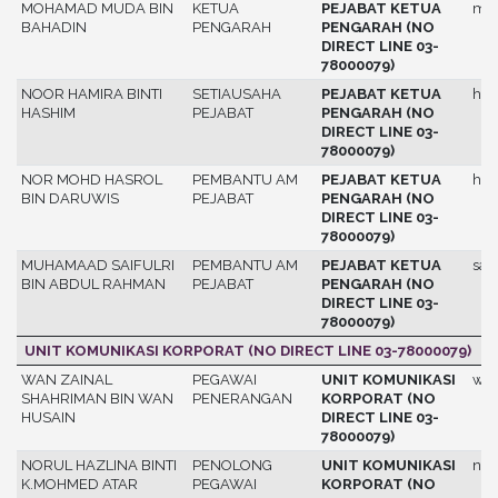
MOHAMAD MUDA BIN
KETUA
PEJABAT KETUA
mu
BAHADIN
PENGARAH
PENGARAH (NO
DIRECT LINE 03-
78000079)
NOOR HAMIRA BINTI
SETIAUSAHA
PEJABAT KETUA
ham
HASHIM
PEJABAT
PENGARAH (NO
DIRECT LINE 03-
78000079)
NOR MOHD HASROL
PEMBANTU AM
PEJABAT KETUA
has
BIN DARUWIS
PEJABAT
PENGARAH (NO
DIRECT LINE 03-
78000079)
MUHAMAAD SAIFULRI
PEMBANTU AM
PEJABAT KETUA
saif
BIN ABDUL RAHMAN
PEJABAT
PENGARAH (NO
DIRECT LINE 03-
78000079)
UNIT KOMUNIKASI KORPORAT (NO DIRECT LINE 03-78000079)
WAN ZAINAL
PEGAWAI
UNIT KOMUNIKASI
wan
SHAHRIMAN BIN WAN
PENERANGAN
KORPORAT (NO
HUSAIN
DIRECT LINE 03-
78000079)
NORUL HAZLINA BINTI
PENOLONG
UNIT KOMUNIKASI
nor
K.MOHMED ATAR
PEGAWAI
KORPORAT (NO