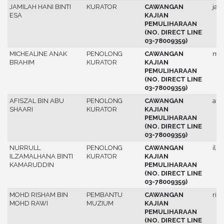
JAMILAH HANI BINTI
KURATOR
CAWANGAN
jam
ESA
KAJIAN
PEMULIHARAAN
(NO. DIRECT LINE
03-78009359)
MICHEALINE ANAK
PENOLONG
CAWANGAN
mic
BRAHIM
KURATOR
KAJIAN
PEMULIHARAAN
(NO. DIRECT LINE
03-78009359)
AFISZAL BIN ABU
PENOLONG
CAWANGAN
afis
SHAARI
KURATOR
KAJIAN
PEMULIHARAAN
(NO. DIRECT LINE
03-78009359)
NURRULL
PENOLONG
CAWANGAN
ilz
ILZAMALHANA BINTI
KURATOR
KAJIAN
KAMARUDDIN
PEMULIHARAAN
(NO. DIRECT LINE
03-78009359)
MOHD RISHAM BIN
PEMBANTU
CAWANGAN
ris
MOHD RAWI
MUZIUM
KAJIAN
PEMULIHARAAN
(NO. DIRECT LINE