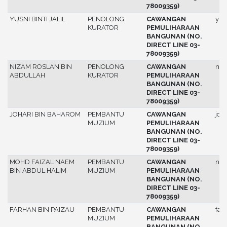
78009359)
YUSNI BINTI JALIL
PENOLONG
CAWANGAN
yus
KURATOR
PEMULIHARAAN
BANGUNAN (NO.
DIRECT LINE 03-
78009359)
NIZAM ROSLAN BIN
PENOLONG
CAWANGAN
niz
ABDULLAH
KURATOR
PEMULIHARAAN
BANGUNAN (NO.
DIRECT LINE 03-
78009359)
JOHARI BIN BAHAROM
PEMBANTU
CAWANGAN
joh
MUZIUM
PEMULIHARAAN
BANGUNAN (NO.
DIRECT LINE 03-
78009359)
MOHD FAIZAL NAEM
PEMBANTU
CAWANGAN
na
BIN ABDUL HALIM
MUZIUM
PEMULIHARAAN
BANGUNAN (NO.
DIRECT LINE 03-
78009359)
FARHAN BIN PAIZAU
PEMBANTU
CAWANGAN
far
MUZIUM
PEMULIHARAAN
BANGUNAN (NO.