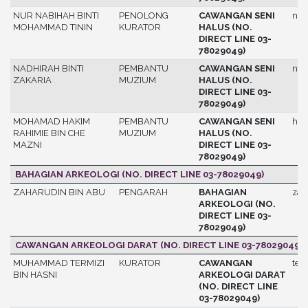
NUR NABIHAH BINTI
PENOLONG
CAWANGAN SENI
nab
MOHAMMAD TININ
KURATOR
HALUS (NO.
DIRECT LINE 03-
78029049)
NADHIRAH BINTI
PEMBANTU
CAWANGAN SENI
nad
ZAKARIA
MUZIUM
HALUS (NO.
DIRECT LINE 03-
78029049)
MOHAMAD HAKIM
PEMBANTU
CAWANGAN SENI
hak
RAHIMIE BIN CHE
MUZIUM
HALUS (NO.
MAZNI
DIRECT LINE 03-
78029049)
BAHAGIAN ARKEOLOGI (NO. DIRECT LINE 03-78029049)
ZAHARUDIN BIN ABU
PENGARAH
BAHAGIAN
zah
ARKEOLOGI (NO.
DIRECT LINE 03-
78029049)
CAWANGAN ARKEOLOGI DARAT (NO. DIRECT LINE 03-78029049)
MUHAMMAD TERMIZI
KURATOR
CAWANGAN
ter
BIN HASNI
ARKEOLOGI DARAT
(NO. DIRECT LINE
03-78029049)