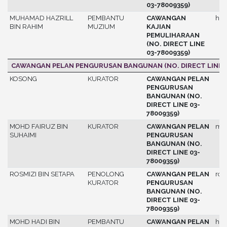
03-78009359)
MUHAMAD HAZRILL
PEMBANTU
CAWANGAN
hazr
BIN RAHIM
MUZIUM
KAJIAN
PEMULIHARAAN
(NO. DIRECT LINE
03-78009359)
CAWANGAN PELAN PENGURUSAN BANGUNAN (NO. DIRECT LINE 0
KOSONG
KURATOR
CAWANGAN PELAN
PENGURUSAN
BANGUNAN (NO.
DIRECT LINE 03-
78009359)
MOHD FAIRUZ BIN
KURATOR
CAWANGAN PELAN
moh
SUHAIMI
PENGURUSAN
BANGUNAN (NO.
DIRECT LINE 03-
78009359)
ROSMIZI BIN SETAPA
PENOLONG
CAWANGAN PELAN
ros
KURATOR
PENGURUSAN
BANGUNAN (NO.
DIRECT LINE 03-
78009359)
MOHD HADI BIN
PEMBANTU
CAWANGAN PELAN
had