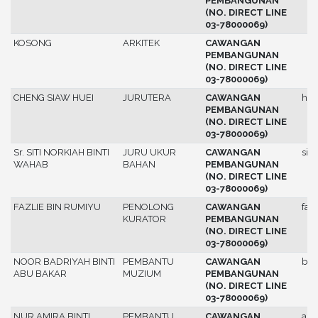
PEMBANGUNAN
(NO. DIRECT LINE
03-78000069)
KOSONG
ARKITEK
CAWANGAN
PEMBANGUNAN
(NO. DIRECT LINE
03-78000069)
CHENG SIAW HUEI
JURUTERA
CAWANGAN
hue
PEMBANGUNAN
(NO. DIRECT LINE
03-78000069)
Sr. SITI NORKIAH BINTI
JURU UKUR
CAWANGAN
siti
WAHAB
BAHAN
PEMBANGUNAN
(NO. DIRECT LINE
03-78000069)
FAZLIE BIN RUMIYU
PENOLONG
CAWANGAN
fazl
KURATOR
PEMBANGUNAN
(NO. DIRECT LINE
03-78000069)
NOOR BADRIYAH BINTI
PEMBANTU
CAWANGAN
bad
ABU BAKAR
MUZIUM
PEMBANGUNAN
(NO. DIRECT LINE
03-78000069)
NUR AMIRA BINTI
PEMBANTU
CAWANGAN
ami