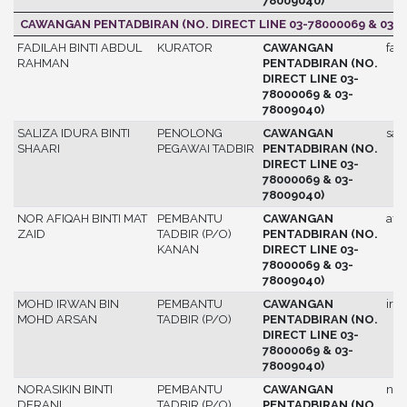
78009040)
CAWANGAN PENTADBIRAN (NO. DIRECT LINE 03-78000069 & 03-7
FADILAH BINTI ABDUL
KURATOR
CAWANGAN
fad
RAHMAN
PENTADBIRAN (NO.
DIRECT LINE 03-
78000069 & 03-
78009040)
SALIZA IDURA BINTI
PENOLONG
CAWANGAN
sal
SHAARI
PEGAWAI TADBIR
PENTADBIRAN (NO.
DIRECT LINE 03-
78000069 & 03-
78009040)
NOR AFIQAH BINTI MAT
PEMBANTU
CAWANGAN
afi
ZAID
TADBIR (P/O)
PENTADBIRAN (NO.
KANAN
DIRECT LINE 03-
78000069 & 03-
78009040)
MOHD IRWAN BIN
PEMBANTU
CAWANGAN
irw
MOHD ARSAN
TADBIR (P/O)
PENTADBIRAN (NO.
DIRECT LINE 03-
78000069 & 03-
78009040)
NORASIKIN BINTI
PEMBANTU
CAWANGAN
nor
DERANI
TADBIR (P/O)
PENTADBIRAN (NO.