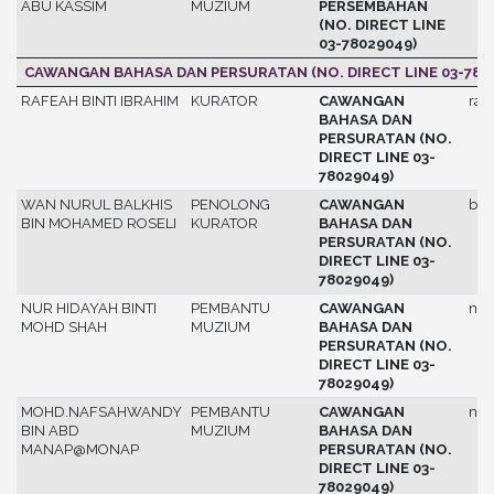
ABU KASSIM
MUZIUM
PERSEMBAHAN
(NO. DIRECT LINE
03-78029049)
CAWANGAN BAHASA DAN PERSURATAN (NO. DIRECT LINE 03-780
RAFEAH BINTI IBRAHIM
KURATOR
CAWANGAN
raf
BAHASA DAN
PERSURATAN (NO.
DIRECT LINE 03-
78029049)
WAN NURUL BALKHIS
PENOLONG
CAWANGAN
bal
BIN MOHAMED ROSELI
KURATOR
BAHASA DAN
PERSURATAN (NO.
DIRECT LINE 03-
78029049)
NUR HIDAYAH BINTI
PEMBANTU
CAWANGAN
nur
MOHD SHAH
MUZIUM
BAHASA DAN
PERSURATAN (NO.
DIRECT LINE 03-
78029049)
MOHD.NAFSAHWANDY
PEMBANTU
CAWANGAN
naf
BIN ABD
MUZIUM
BAHASA DAN
MANAP@MONAP
PERSURATAN (NO.
DIRECT LINE 03-
78029049)