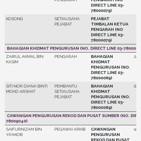
DIRECT LINE 03-
78000079)
KOSONG
SETIAUSAHA
PEJABAT
PEJABAT
TIMBALAN KETUA
PENGARAH (NO
DIRECT LINE 03-
78000079)
BAHAGIAN KHIDMAT PENGURUSAN (NO. DIRECT LINE 03-7800006
ZAIRUL AKMAL BIN
PENGARAH
BAHAGIAN
zair
KASIM
KHIDMAT
PENGURUSAN (NO.
DIRECT LINE 03-
78000069)
SITI NOR DIANA BINTI
PEMBANTU
BAHAGIAN
dia
MOHD ARSHAT
SETIAUSAHA
KHIDMAT
PEJABAT
PENGURUSAN (NO.
DIRECT LINE 03-
78000069)
CAWANGAN PENGURUSAN REKOD DAN PUSAT SUMBER (NO. DIRECT
78009040)
SAIFURNIZAM BIN
PEGAWAI ARKIB
CAWANGAN
sai
YA'AKOB
PENGURUSAN
REKOD DAN PUSAT