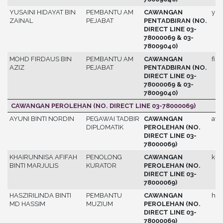
YUSAINI HIDAYAT BIN
PEMBANTU AM
CAWANGAN
yus
ZAINAL
PEJABAT
PENTADBIRAN (NO.
DIRECT LINE 03-
78000069 & 03-
78009040)
MOHD FIRDAUS BIN
PEMBANTU AM
CAWANGAN
fird
AZIZ
PEJABAT
PENTADBIRAN (NO.
DIRECT LINE 03-
78000069 & 03-
78009040)
CAWANGAN PEROLEHAN (NO. DIRECT LINE 03-78000069)
AYUNI BINTI NORDIN
PEGAWAI TADBIR
CAWANGAN
ayu
DIPLOMATIK
PEROLEHAN (NO.
DIRECT LINE 03-
78000069)
KHAIRUNNISA AFIFAH
PENOLONG
CAWANGAN
kha
BINTI MARJULIS
KURATOR
PEROLEHAN (NO.
DIRECT LINE 03-
78000069)
HASZIRILINDA BINTI
PEMBANTU
CAWANGAN
hasz
MD HASSIM
MUZIUM
PEROLEHAN (NO.
DIRECT LINE 03-
78000069)