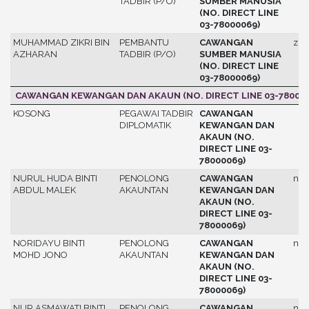
TADBIR (P/O)
SUMBER MANUSIA
(NO. DIRECT LINE
03-78000069)
MUHAMMAD ZIKRI BIN
PEMBANTU
CAWANGAN
zikr
AZHARAN
TADBIR (P/O)
SUMBER MANUSIA
(NO. DIRECT LINE
03-78000069)
CAWANGAN KEWANGAN DAN AKAUN (NO. DIRECT LINE 03-780000
KOSONG
PEGAWAI TADBIR
CAWANGAN
DIPLOMATIK
KEWANGAN DAN
AKAUN (NO.
DIRECT LINE 03-
78000069)
NURUL HUDA BINTI
PENOLONG
CAWANGAN
nur
ABDUL MALEK
AKAUNTAN
KEWANGAN DAN
AKAUN (NO.
DIRECT LINE 03-
78000069)
NORIDAYU BINTI
PENOLONG
CAWANGAN
nor
MOHD JONO
AKAUNTAN
KEWANGAN DAN
AKAUN (NO.
DIRECT LINE 03-
78000069)
NUR ASMAWATI BINTI
PENOLONG
CAWANGAN
nur