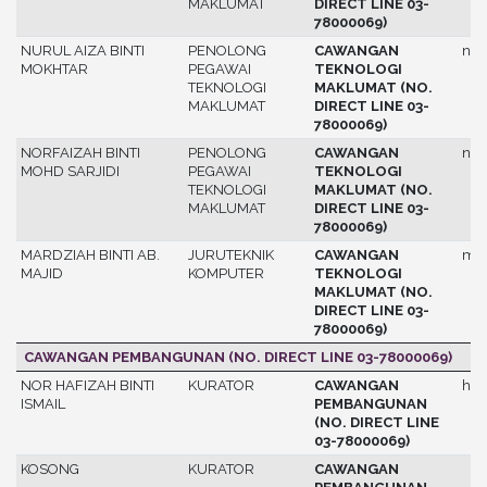
MAKLUMAT
DIRECT LINE 03-
78000069)
NURUL AIZA BINTI
PENOLONG
CAWANGAN
nur
MOKHTAR
PEGAWAI
TEKNOLOGI
TEKNOLOGI
MAKLUMAT (NO.
MAKLUMAT
DIRECT LINE 03-
78000069)
NORFAIZAH BINTI
PENOLONG
CAWANGAN
nor
MOHD SARJIDI
PEGAWAI
TEKNOLOGI
TEKNOLOGI
MAKLUMAT (NO.
MAKLUMAT
DIRECT LINE 03-
78000069)
MARDZIAH BINTI AB.
JURUTEKNIK
CAWANGAN
mar
MAJID
KOMPUTER
TEKNOLOGI
MAKLUMAT (NO.
DIRECT LINE 03-
78000069)
CAWANGAN PEMBANGUNAN (NO. DIRECT LINE 03-78000069)
NOR HAFIZAH BINTI
KURATOR
CAWANGAN
haf
ISMAIL
PEMBANGUNAN
(NO. DIRECT LINE
03-78000069)
KOSONG
KURATOR
CAWANGAN