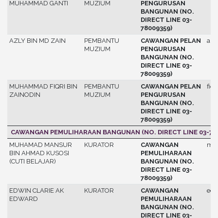
MUHAMMAD GANTI
MUZIUM
PENGURUSAN
BANGUNAN (NO.
DIRECT LINE 03-
78009359)
AZLY BIN MD ZAIN
PEMBANTU
CAWANGAN PELAN
azl
MUZIUM
PENGURUSAN
BANGUNAN (NO.
DIRECT LINE 03-
78009359)
MUHAMMAD FIQRI BIN
PEMBANTU
CAWANGAN PELAN
fiqri
ZAINODIN
MUZIUM
PENGURUSAN
BANGUNAN (NO.
DIRECT LINE 03-
78009359)
CAWANGAN PEMULIHARAAN BANGUNAN (NO. DIRECT LINE 03-780
MUHAMAD MANSUR
KURATOR
CAWANGAN
ma
BIN AHMAD KUSOSI
PEMULIHARAAN
(CUTI BELAJAR)
BANGUNAN (NO.
DIRECT LINE 03-
78009359)
EDWIN CLARIE AK
KURATOR
CAWANGAN
edw
EDWARD
PEMULIHARAAN
BANGUNAN (NO.
DIRECT LINE 03-