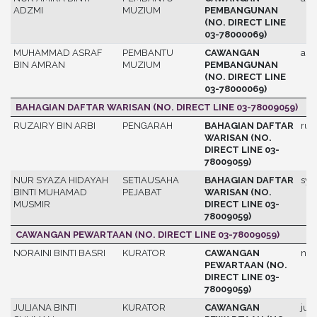
ADZMI
MUZIUM
PEMBANGUNAN
(NO. DIRECT LINE
03-78000069)
MUHAMMAD ASRAF
PEMBANTU
CAWANGAN
asr
BIN AMRAN
MUZIUM
PEMBANGUNAN
(NO. DIRECT LINE
03-78000069)
BAHAGIAN DAFTAR WARISAN (NO. DIRECT LINE 03-78009059)
RUZAIRY BIN ARBI
PENGARAH
BAHAGIAN DAFTAR
ruz
WARISAN (NO.
DIRECT LINE 03-
78009059)
NUR SYAZA HIDAYAH
SETIAUSAHA
BAHAGIAN DAFTAR
sya
BINTI MUHAMAD
PEJABAT
WARISAN (NO.
MUSMIR
DIRECT LINE 03-
78009059)
CAWANGAN PEWARTAAN (NO. DIRECT LINE 03-78009059)
NORAINI BINTI BASRI
KURATOR
CAWANGAN
nor
PEWARTAAN (NO.
DIRECT LINE 03-
78009059)
JULIANA BINTI
KURATOR
CAWANGAN
juli