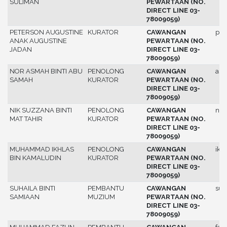
SULIMAN
PEWARTAAN (NO.
DIRECT LINE 03-
78009059)
PETERSON AUGUSTINE
KURATOR
CAWANGAN
pet
ANAK AUGUSTINE
PEWARTAAN (NO.
JADAN
DIRECT LINE 03-
78009059)
NOR ASMAH BINTI ABU
PENOLONG
CAWANGAN
as
SAMAH
KURATOR
PEWARTAAN (NO.
DIRECT LINE 03-
78009059)
NIK SUZZANA BINTI
PENOLONG
CAWANGAN
nik
MAT TAHIR
KURATOR
PEWARTAAN (NO.
DIRECT LINE 03-
78009059)
MUHAMMAD IKHLAS
PENOLONG
CAWANGAN
ikh
BIN KAMALUDIN
KURATOR
PEWARTAAN (NO.
DIRECT LINE 03-
78009059)
SUHAILA BINTI
PEMBANTU
CAWANGAN
suh
SAMIAAN
MUZIUM
PEWARTAAN (NO.
DIRECT LINE 03-
78009059)