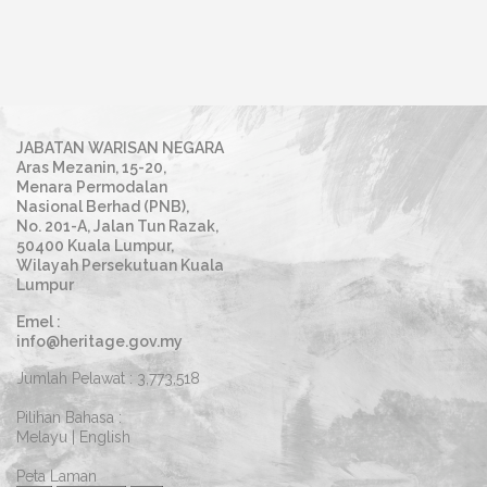
JABATAN WARISAN NEGARA
Aras Mezanin, 15-20,
Menara Permodalan
Nasional Berhad (PNB),
No. 201-A, Jalan Tun Razak,
50400 Kuala Lumpur,
Wilayah Persekutuan Kuala
Lumpur
Emel :
info@heritage.gov.my
Jumlah Pelawat :
3,773,518
Pilihan Bahasa :
Melayu
|
English
Peta Laman