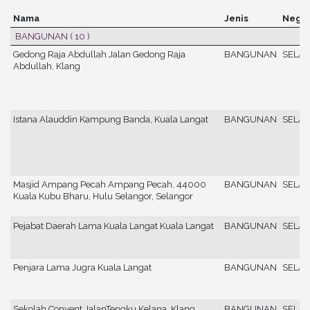
Nama
Jenis
Neger
BANGUNAN
( 10 )
Gedong Raja Abdullah Jalan Gedong Raja
BANGUNAN
SELA
Abdullah, Klang
Istana Alauddin Kampung Banda, Kuala Langat
BANGUNAN
SELA
Masjid Ampang Pecah Ampang Pecah, 44000
BANGUNAN
SELA
Kuala Kubu Bharu, Hulu Selangor, Selangor
Pejabat Daerah Lama Kuala Langat Kuala Langat
BANGUNAN
SELA
Penjara Lama Jugra Kuala Langat
BANGUNAN
SELA
Sekolah Convent JalanTengku Kelana, Klang
BANGUNAN
SELA