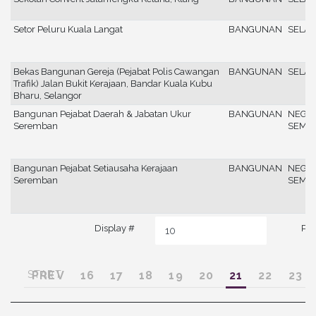
Setor Peluru Kuala Langat
BANGUNAN
SELA
Bekas Bangunan Gereja (Pejabat Polis Cawangan
BANGUNAN
SELA
Trafik) Jalan Bukit Kerajaan, Bandar Kuala Kubu
Bharu, Selangor
Bangunan Pejabat Daerah & Jabatan Ukur
BANGUNAN
NEGER
Seremban
SEMB
Bangunan Pejabat Setiausaha Kerajaan
BANGUNAN
NEGER
Seremban
SEMB
Display #
Pag
START
PREV
16
17
18
19
20
21
22
23