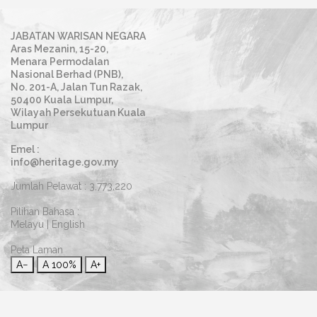
JABATAN WARISAN NEGARA
Aras Mezanin, 15-20,
Menara Permodalan
Nasional Berhad (PNB),
No. 201-A, Jalan Tun Razak,
50400 Kuala Lumpur,
Wilayah Persekutuan Kuala
Lumpur
Emel :
info@heritage.gov.my
Jumlah Pelawat :
3,773,220
Pilihan Bahasa :
Melayu
|
English
Peta Laman
A−
A
100%
A+