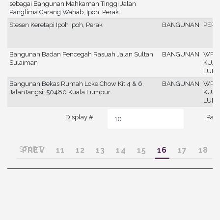
sebagai Bangunan Mahkamah Tinggi Jalan
Panglima Garang Wahab, Ipoh, Perak
Stesen Keretapi Ipoh Ipoh, Perak
BANGUNAN
PERA
Bangunan Badan Pencegah Rasuah Jalan Sultan
BANGUNAN
WP
Sulaiman
KUA
LUM
Bangunan Bekas Rumah Loke Chow Kit 4 & 6,
BANGUNAN
WP
JalanTangsi, 50480 Kuala Lumpur
KUA
LUM
Display #
Page
START
PREV
11
12
13
14
15
16
17
18