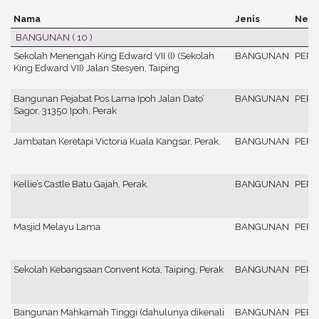
Nama
Jenis
Nege
BANGUNAN
( 10 )
Sekolah Menengah King Edward VII (I) (Sekolah
BANGUNAN
PERA
King Edward VII) Jalan Stesyen, Taiping
Bangunan Pejabat Pos Lama Ipoh Jalan Dato’
BANGUNAN
PERA
Sagor, 31350 Ipoh, Perak
Jambatan Keretapi Victoria Kuala Kangsar, Perak.
BANGUNAN
PERA
Kellie’s Castle Batu Gajah, Perak.
BANGUNAN
PERA
Masjid Melayu Lama
BANGUNAN
PERA
Sekolah Kebangsaan Convent Kota, Taiping, Perak
BANGUNAN
PERA
Bangunan Mahkamah Tinggi (dahulunya dikenali
BANGUNAN
PERA