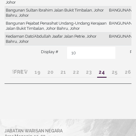
Johor
Bangunan Sultan Ibrahim Jalan Bukit Timbalan, Johor
BANGUNAN
Bahru, Johor
Bangunan Pejabat Penasihat Undang-Undang Kerajaan
BANGUNAN
Jalan Bukit Timbalan, Johor Bahru, Johor
Kediaman Dato’Abdullah Jaafar Jalan Petrie, Johor
BANGUNAN
Bahru, Johor
Display #
Pag
START
PREV
19
20
21
22
23
24
25
26
JABATAN WARISAN NEGARA