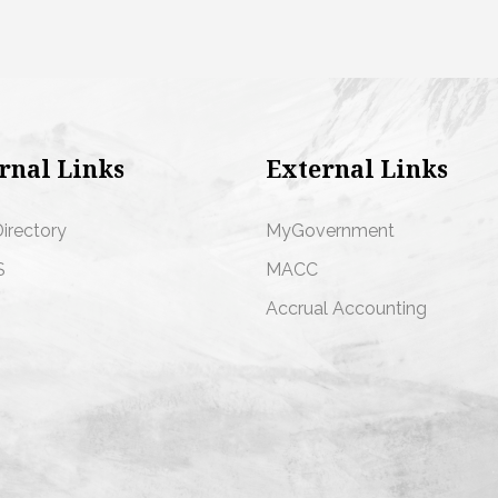
rnal Links
External Links
Directory
MyGovernment
S
MACC
s
Accrual Accounting