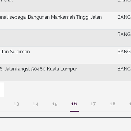
nali sebagai Bangunan Mahkamah Tinggi Jalan
BANG
BANG
ltan Sulaiman
BANG
, JalanTangsi, 50480 Kuala Lumpur
BANG
2
13
14
15
16
17
18