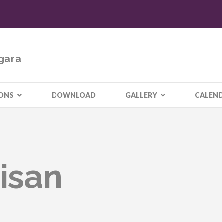
gara
IONS
DOWNLOAD
GALLERY
CALEN
isan