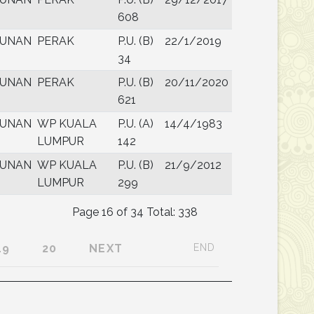
608
UNAN
PERAK
P.U. (B)
22/1/2019
34
UNAN
PERAK
P.U. (B)
20/11/2020
621
UNAN
WP KUALA
P.U. (A)
14/4/1983
LUMPUR
142
UNAN
WP KUALA
P.U. (B)
21/9/2012
LUMPUR
299
Page 16 of 34 Total: 338
19
20
NEXT
END