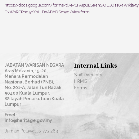
https://docs.google.com/forms/d/e/1FAIpQLSe4nSjOLIJO1184WIkjt5t
GxWoRCPhq5bXoHlDxABbDSmyg/viewform
Internal Links
JABATAN WARISAN NEGARA
Aras Mezanin, 15-20,
Staff Directory
Menara Permodalan
HRMIS
Nasional Berhad (PNB),
No. 201-A, Jalan Tun Razak,
Forms
50400 Kuala Lumpur,
Wilayah Persekutuan Kuala
Lumpur
Emel :
info@heritage.gov.my
Jumlah Pelawat :
3,773,263