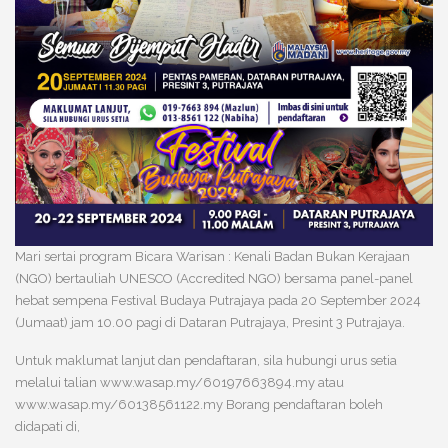
Mari sertai program Bicara Warisan : Kenali Badan Bukan Kerajaan
(NGO) bertauliah UNESCO (Accredited NGO) bersama panel-panel
hebat sempena Festival Budaya Putrajaya pada 20 September 2024
(Jumaat) jam 10.00 pagi di Dataran Putrajaya, Presint 3 Putrajaya.
Untuk maklumat lanjut dan pendaftaran, sila hubungi urus setia
melalui talian www.wasap.my/60197663894.my atau
www.wasap.my/60138561122.my Borang pendaftaran boleh
didapati di,